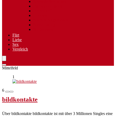
Spezielle Sexpartner
Flirt wiederfinden
Freizeittreff
Hobbies
Nischen Singlebörsen
Speed Dating
Singlereisen
Flirt
Liebe
Sex
Vergleich
Mittelfeld
1
6
bildkontakte
Über bildkontakte bildkontakte ist mit über 3 Millionen Singles eine