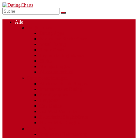
Alle
Singlebörsen
Dating Apps
Kostenlose Singlebörsen
Social Dating
Single Chats
Regionale Singlebörsen
50plus
Mollige Singles
Altersunterschied
Partnervermittlungen
Alleinerziehende Singles
Internationales Dating
Berufsgruppen
Religionen
Gay Dating
Ost-West Vermittler
Esoterische Singlebörsen
Heavy Metal Singles
Casual Dating
Singles mit Behinderung