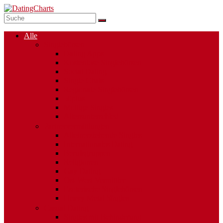
Alle
Singlebörsen
Dating Apps
Kostenlose Singlebörsen
Social Dating
Single Chats
Regionale Singlebörsen
50plus
Mollige Singles
Altersunterschied
Partnervermittlungen
Alleinerziehende Singles
Internationales Dating
Berufsgruppen
Religionen
Gay Dating
Ost-West Vermittler
Esoterische Singlebörsen
Heavy Metal Singles
Casual Dating
Singles mit Behinderung