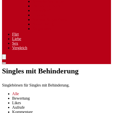
Spezielle Sexpartner
Flirt wiederfinden
Freizeittreff
Hobbies
Nischen Singlebörsen
Speed Dating
Singlereisen
Flirt
Liebe
Sex
Vergleich
Singles mit Behinderung
Singlebörsen für Singles mit Behinderung.
Alle
Bewertung
Likes
Aufrufe
Kommentare