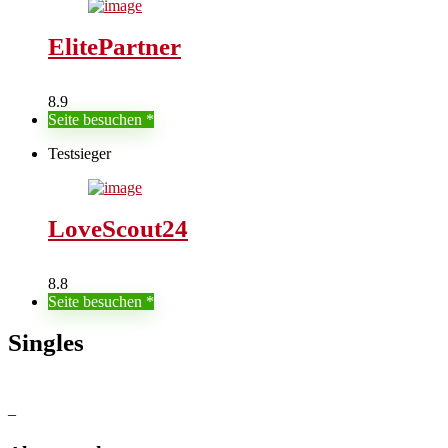
ElitePartner
8.9
Seite besuchen
Testsieger
LoveScout24
8.8
Seite besuchen
Singles
–