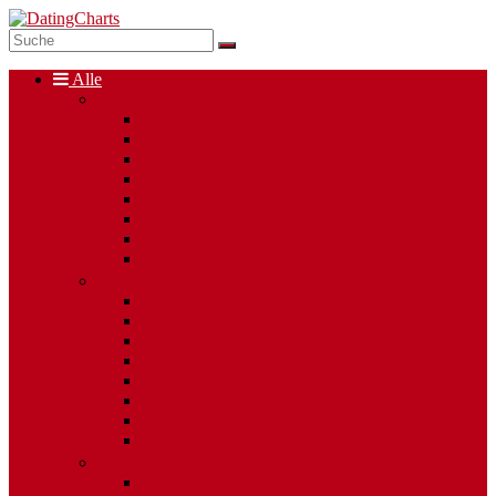
Alle
Singlebörsen
Dating Apps
Kostenlose Singlebörsen
Social Dating
Single Chats
Regionale Singlebörsen
50plus
Mollige Singles
Altersunterschied
Partnervermittlungen
Alleinerziehende Singles
Internationales Dating
Berufsgruppen
Religionen
Gay Dating
Ost-West Vermittler
Esoterische Singlebörsen
Heavy Metal Singles
Casual Dating
Singles mit Behinderung