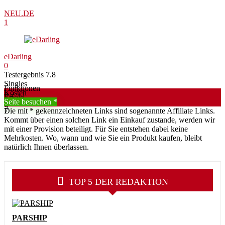
NEU.DE
1
eDarling
0
Testergebnis
7.8
Singles
Funktionen
Kosten
7.5
Erfolg
7.5
Seite besuchen
9
7
Die mit * gekennzeichneten Links sind sogenannte Affiliate Links.
Kommt über einen solchen Link ein Einkauf zustande, werden wir
mit einer Provision beteiligt. Für Sie entstehen dabei keine
Mehrkosten. Wo, wann und wie Sie ein Produkt kaufen, bleibt
natürlich Ihnen überlassen.
TOP 5 DER REDAKTION
PARSHIP