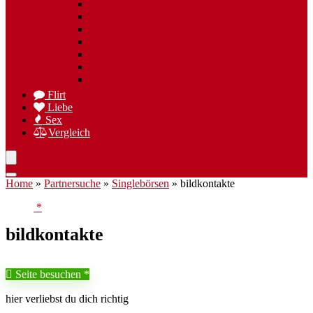
Spezielle Sexpartner
Flirt wiederfinden
Freizeittreff
Hobbies
Nischen Singlebörsen
Speed Dating
Singlereisen
Flirt
Liebe
Sex
Vergleich
Home
»
Partnersuche
»
Singlebörsen
»
bildkontakte
bildkontakte
Seite besuchen
hier verliebst du dich richtig