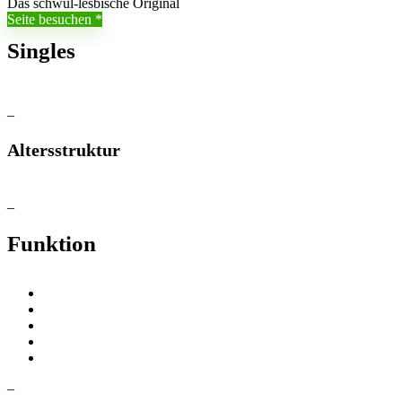
Das schwul-lesbische Original
Seite besuchen
Singles
–
Altersstruktur
–
Funktion
–