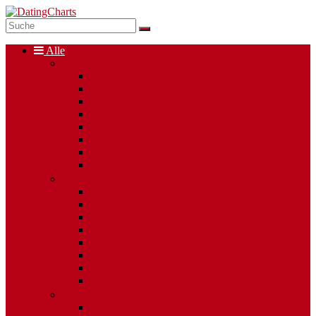
Alle
Singlebörsen
Dating Apps
Kostenlose Singlebörsen
Social Dating
Single Chats
Regionale Singlebörsen
50plus
Mollige Singles
Altersunterschied
Partnervermittlungen
Alleinerziehende Singles
Internationales Dating
Berufsgruppen
Religionen
Gay Dating
Ost-West Vermittler
Esoterische Singlebörsen
Heavy Metal Singles
Casual Dating
Singles mit Behinderung