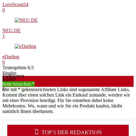
LoveScout24
0
NEU.DE
1
eDarling
0
Testergebnis
6.5
Singles
Funktionen
Kosten
6
Erfolg
7
Seite besuchen
7
6
Die mit * gekennzeichneten Links sind sogenannte Affiliate Links.
Kommt über einen solchen Link ein Einkauf zustande, werden wir
mit einer Provision beteiligt. Für Sie entstehen dabei keine
Mehrkosten. Wo, wann und wie Sie ein Produkt kaufen, bleibt
natürlich Ihnen überlassen.
TOP 5 DER REDAKTION