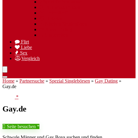
Spezielle Sexpartner
Flirt wiederfinden
Freizeittreff
Hobbies
Nischen Singlebörsen
Speed Dating
Singlereisen
Flirt
Liebe
Sex
Vergleich
Home
»
Partnersuche
»
Spezial Singlebörsen
»
Gay Dating
»
Gay.de
Gay.de
Seite besuchen
Schwule Männer und Gay Boys suchen und finden