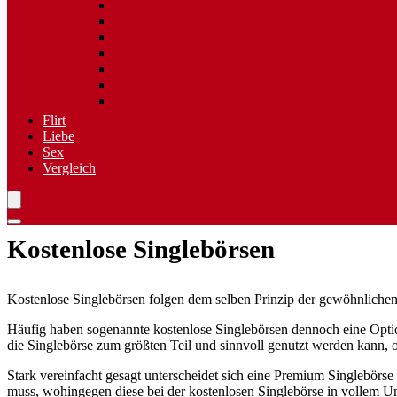
Spezielle Sexpartner
Flirt wiederfinden
Freizeittreff
Hobbies
Nischen Singlebörsen
Speed Dating
Singlereisen
Flirt
Liebe
Sex
Vergleich
Kostenlose Singlebörsen
Kostenlose Singlebörsen folgen dem selben Prinzip der gewöhnlichen
Häufig haben sogenannte kostenlose Singlebörsen dennoch eine Opti
die Singlebörse zum größten Teil und sinnvoll genutzt werden kann, 
Stark vereinfacht gesagt unterscheidet sich eine Premium Singlebörse
muss, wohingegen diese bei der kostenlosen Singlebörse in vollem Um