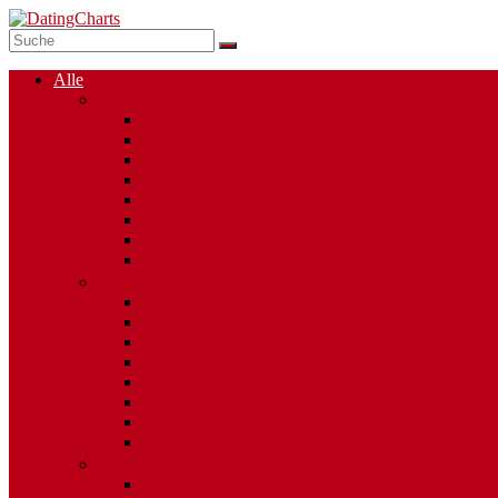
Alle
Singlebörsen
Dating Apps
Kostenlose Singlebörsen
Social Dating
Single Chats
Regionale Singlebörsen
50plus
Mollige Singles
Altersunterschied
Partnervermittlungen
Alleinerziehende Singles
Internationales Dating
Berufsgruppen
Religionen
Gay Dating
Ost-West Vermittler
Esoterische Singlebörsen
Heavy Metal Singles
Casual Dating
Singles mit Behinderung