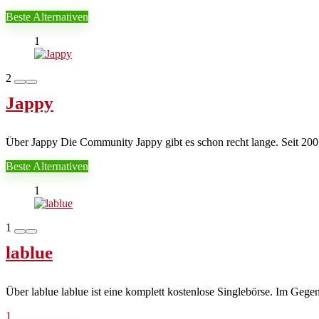
Beste Alternativen
1
2
Jappy
Über Jappy Die Community Jappy gibt es schon recht lange. Seit 2001 i
Beste Alternativen
1
1
lablue
Über lablue lablue ist eine komplett kostenlose Singlebörse. Im Gegens
1