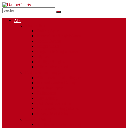
Alle
Singlebörsen
Dating Apps
Kostenlose Singlebörsen
Social Dating
Single Chats
Regionale Singlebörsen
50plus
Mollige Singles
Altersunterschied
Partnervermittlungen
Alleinerziehende Singles
Internationales Dating
Berufsgruppen
Religionen
Gay Dating
Ost-West Vermittler
Esoterische Singlebörsen
Heavy Metal Singles
Casual Dating
Singles mit Behinderung