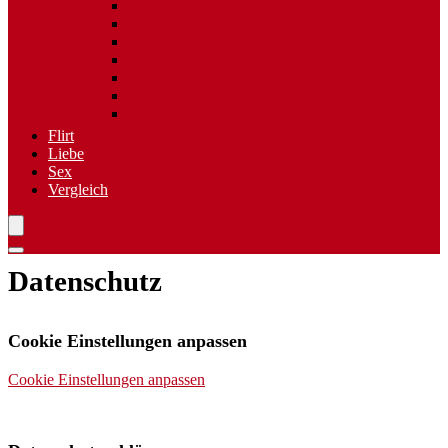
Spezielle Sexpartner
Flirt wiederfinden
Freizeittreff
Hobbies
Nischen Singlebörsen
Speed Dating
Singlereisen
Flirt
Liebe
Sex
Vergleich
Datenschutz
Cookie Einstellungen anpassen
Cookie Einstellungen anpassen