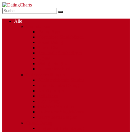
Alle
Singlebörsen
Dating Apps
Kostenlose Singlebörsen
Social Dating
Single Chats
Regionale Singlebörsen
50plus
Mollige Singles
Altersunterschied
Partnervermittlungen
Alleinerziehende Singles
Internationales Dating
Berufsgruppen
Religionen
Gay Dating
Ost-West Vermittler
Esoterische Singlebörsen
Heavy Metal Singles
Casual Dating
Singles mit Behinderung