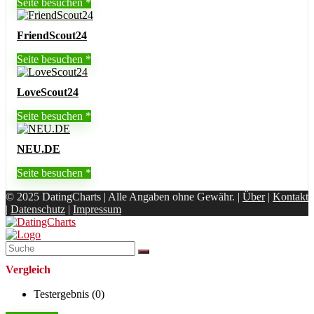
Seite besuchen
FriendScout24
Seite besuchen
LoveScout24
Seite besuchen
NEU.DE
Seite besuchen
© 2025 DatingCharts | Alle Angaben ohne Gewähr. |
Über
|
Kontakt
|
Datenschutz
|
Impressum
Vergleich
Testergebnis (
0
)