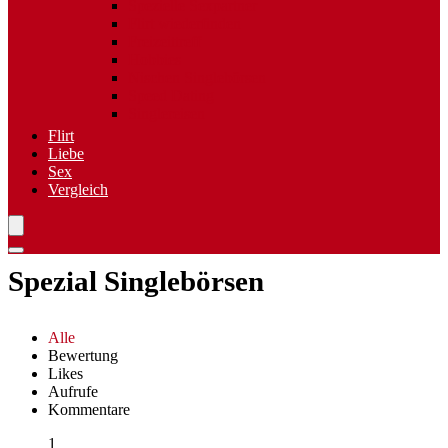
Spezielle Sexpartner
Flirt wiederfinden
Freizeittreff
Hobbies
Nischen Singlebörsen
Speed Dating
Singlereisen
Flirt
Liebe
Sex
Vergleich
Spezial Singlebörsen
Alle
Bewertung
Likes
Aufrufe
Kommentare
1