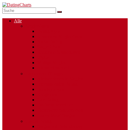
Alle
Singlebörsen
Dating Apps
Kostenlose Singlebörsen
Social Dating
Single Chats
Regionale Singlebörsen
50plus
Mollige Singles
Altersunterschied
Partnervermittlungen
Alleinerziehende Singles
Internationales Dating
Berufsgruppen
Religionen
Gay Dating
Ost-West Vermittler
Esoterische Singlebörsen
Heavy Metal Singles
Casual Dating
Singles mit Behinderung