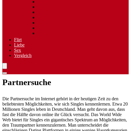
Spezielle Sexpartner
Flirt wiederfinden
Freizeittreff
Hobbies
Nischen Singlebörsen
Speed Dating
Singlereisen
Flirt
Liebe
Sex
Vergleich
Partnersuche
Die Partnersuche im Internet gehört in der heutigen Zeit zu den
beliebtesten Möglichkeiten, wie sich Singles kennenlernen. Etwa 20
Millionen Singles leben in Deutschland. Man geht davon aus, dass
fast die Hälfte davon online ihr Glück versucht. Das World Wide
Web bietet für Singles ein gigantisches Spektrum an Möglichkeiten,
den Traumpartner kennenzulernen. Man unterscheidet die
einschlägigen Dating Plattformen in einige wenige Hauptkategorien.