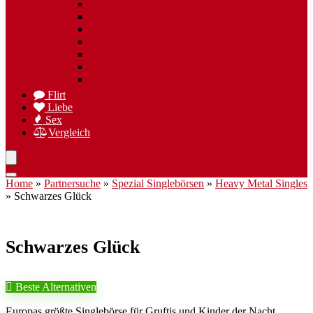
Spezielle Sexpartner
Flirt wiederfinden
Freizeittreff
Hobbies
Nischen Singlebörsen
Speed Dating
Singlereisen
Flirt
Liebe
Sex
Vergleich
Home
»
Partnersuche
»
Spezial Singlebörsen
»
Heavy Metal Singles
»
Schwarzes Glück
Schwarzes Glück
Beste Alternativen
Europas größte Singlebörse für Gruftis und Kinder der Nacht