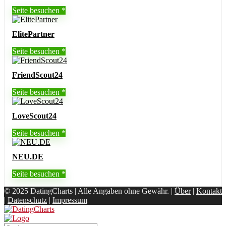
Seite besuchen
ElitePartner
Seite besuchen
FriendScout24
Seite besuchen
LoveScout24
Seite besuchen
NEU.DE
Seite besuchen
© 2025 DatingCharts | Alle Angaben ohne Gewähr. |
Über
|
Kontakt
|
Datenschutz
|
Impressum