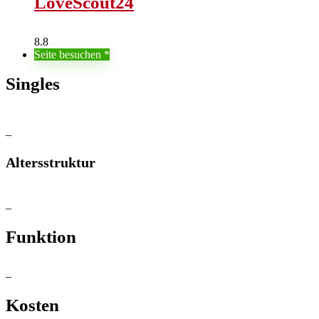
LoveScout24
8.8
Seite besuchen
Singles
–
Altersstruktur
–
Funktion
–
Kosten