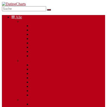
Alle
Singlebörsen
Dating Apps
Kostenlose Singlebörsen
Social Dating
Single Chats
Regionale Singlebörsen
50plus
Mollige Singles
Altersunterschied
Partnervermittlungen
Alleinerziehende Singles
Internationales Dating
Berufsgruppen
Religionen
Gay Dating
Ost-West Vermittler
Esoterische Singlebörsen
Heavy Metal Singles
Casual Dating
Singles mit Behinderung