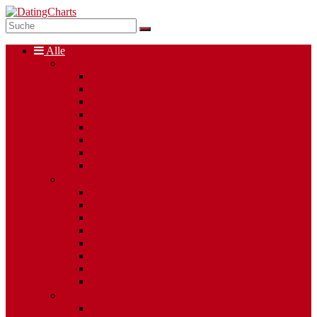
Alle
Singlebörsen
Dating Apps
Kostenlose Singlebörsen
Social Dating
Single Chats
Regionale Singlebörsen
50plus
Mollige Singles
Altersunterschied
Partnervermittlungen
Alleinerziehende Singles
Internationales Dating
Berufsgruppen
Religionen
Gay Dating
Ost-West Vermittler
Esoterische Singlebörsen
Heavy Metal Singles
Casual Dating
Singles mit Behinderung