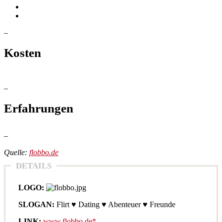
–
Kosten
–
Erfahrungen
–
Quelle:
flobbo.de
DETAILS
LOGO:
SLOGAN:
Flirt ♥ Dating ♥ Abenteuer ♥ Freunde
LINK:
www.flobbo.de