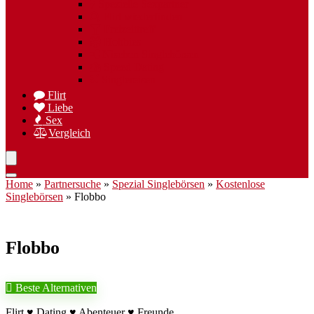
Spezielle Sexpartner
Flirt wiederfinden
Freizeittreff
Hobbies
Nischen Singlebörsen
Speed Dating
Singlereisen
Flirt
Liebe
Sex
Vergleich
Home
»
Partnersuche
»
Spezial Singlebörsen
»
Kostenlose
Singlebörsen
»
Flobbo
Flobbo
Beste Alternativen
Flirt ♥ Dating ♥ Abenteuer ♥ Freunde