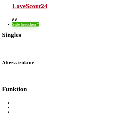
LoveScout24
8.8
Seite besuchen
Singles
–
Altersstruktur
–
Funktion