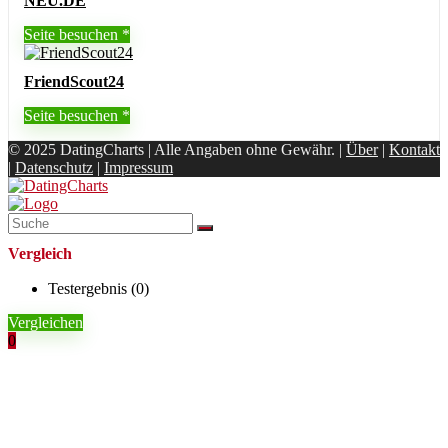
NEU.DE
Seite besuchen
FriendScout24
Seite besuchen
© 2025 DatingCharts | Alle Angaben ohne Gewähr. |
Über
|
Kontakt
|
Datenschutz
|
Impressum
Vergleich
Testergebnis (
0
)
Vergleichen
0