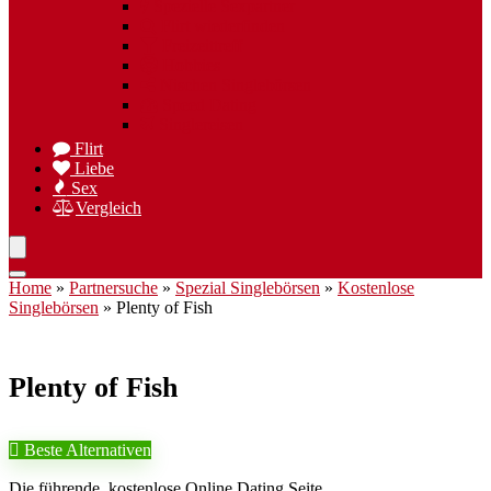
Spezielle Sexpartner
Flirt wiederfinden
Freizeittreff
Hobbies
Nischen Singlebörsen
Speed Dating
Singlereisen
Flirt
Liebe
Sex
Vergleich
Home
»
Partnersuche
»
Spezial Singlebörsen
»
Kostenlose
Singlebörsen
»
Plenty of Fish
Plenty of Fish
Beste Alternativen
Die führende, kostenlose Online Dating Seite