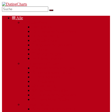
Alle
Singlebörsen
Dating Apps
Kostenlose Singlebörsen
Social Dating
Single Chats
Regionale Singlebörsen
50plus
Mollige Singles
Altersunterschied
Partnervermittlungen
Alleinerziehende Singles
Internationales Dating
Berufsgruppen
Religionen
Gay Dating
Ost-West Vermittler
Esoterische Singlebörsen
Heavy Metal Singles
Casual Dating
Singles mit Behinderung