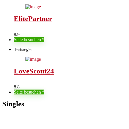
ElitePartner
8.9
Seite besuchen
Testsieger
LoveScout24
8.8
Seite besuchen
Singles
–