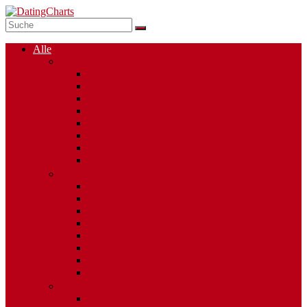
Alle
Singlebörsen
Dating Apps
Kostenlose Singlebörsen
Social Dating
Single Chats
Regionale Singlebörsen
50plus
Mollige Singles
Altersunterschied
Partnervermittlungen
Alleinerziehende Singles
Internationales Dating
Berufsgruppen
Religionen
Gay Dating
Ost-West Vermittler
Esoterische Singlebörsen
Heavy Metal Singles
Casual Dating
Singles mit Behinderung