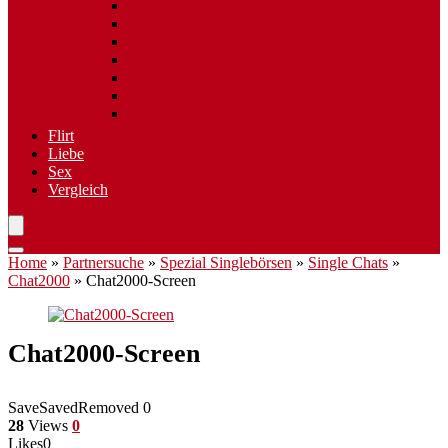
Spezielle Sexpartner
Flirt wiederfinden
Freizeittreff
Hobbies
Nischen Singlebörsen
Speed Dating
Singlereisen
Flirt
Liebe
Sex
Vergleich
Home
»
Partnersuche
»
Spezial Singlebörsen
»
Single Chats
»
Chat2000
»
Chat2000-Screen
Chat2000-Screen
Save
Saved
Removed
0
28
Views
0
Likes
0