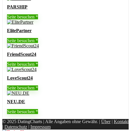
PARSHIP
Seite besuchen
ElitePartner
Seite besuchen
FriendScout24
Seite besuchen
LoveScout24
Seite besuchen
NEU.DE
Seite besuchen
© 2025 DatingCharts | Alle Angaben ohne Gewähr. |
Über
|
Kontakt
|
Datenschutz
|
Impressum