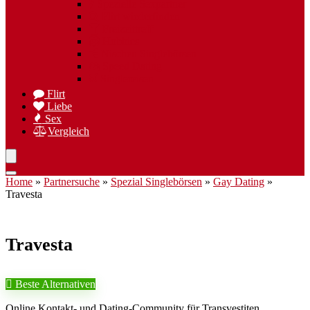
Spezielle Sexpartner
Flirt wiederfinden
Freizeittreff
Hobbies
Nischen Singlebörsen
Speed Dating
Singlereisen
Flirt
Liebe
Sex
Vergleich
Home
»
Partnersuche
»
Spezial Singlebörsen
»
Gay Dating
»
Travesta
Travesta
Beste Alternativen
Online Kontakt- und Dating-Community für Transvestiten,