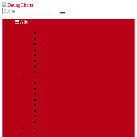
Alle
Singlebörsen
Dating Apps
Kostenlose Singlebörsen
Social Dating
Single Chats
Regionale Singlebörsen
50plus
Mollige Singles
Altersunterschied
Partnervermittlungen
Alleinerziehende Singles
Internationales Dating
Berufsgruppen
Religionen
Gay Dating
Ost-West Vermittler
Esoterische Singlebörsen
Heavy Metal Singles
Casual Dating
Singles mit Behinderung