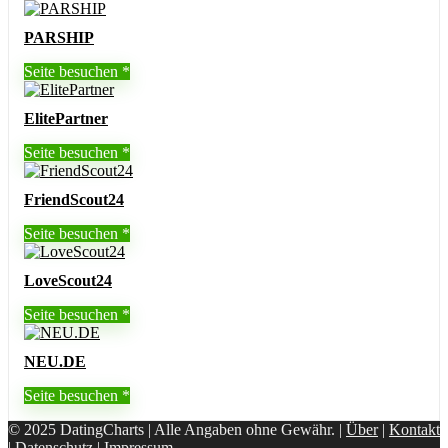
PARSHIP
Seite besuchen
ElitePartner
Seite besuchen
FriendScout24
Seite besuchen
LoveScout24
Seite besuchen
NEU.DE
Seite besuchen
© 2025 DatingCharts | Alle Angaben ohne Gewähr. |
Über
|
Kontakt
|
Datenschutz
|
Impressum