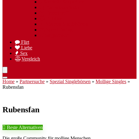
Spezielle Sexpartner
Flirt wiederfinden
Freizeittreff
Hobbies
Nischen Singlebörsen
Speed Dating
Singlereisen
Flirt
Liebe
Sex
Vergleich
Home
»
Partnersuche
»
Spezial Singlebörsen
»
Mollige Singles
»
Rubensfan
Rubensfan
Beste Alternativen
Die große Community für mollige Menschen