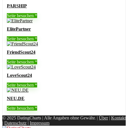
PARSHIP
Seite besuchen
ElitePartner
Seite besuchen
FriendScout24
Seite besuchen
LoveScout24
Seite besuchen
NEU.DE
Seite besuchen
© 2025 DatingCharts | Alle Angaben ohne Gewähr. |
Über
|
Kontakt
|
Datenschutz
|
Impressum