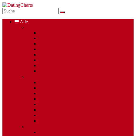
Alle
Singlebörsen
Dating Apps
Kostenlose Singlebörsen
Social Dating
Single Chats
Regionale Singlebörsen
50plus
Mollige Singles
Altersunterschied
Partnervermittlungen
Alleinerziehende Singles
Internationales Dating
Berufsgruppen
Religionen
Gay Dating
Ost-West Vermittler
Esoterische Singlebörsen
Heavy Metal Singles
Casual Dating
Singles mit Behinderung