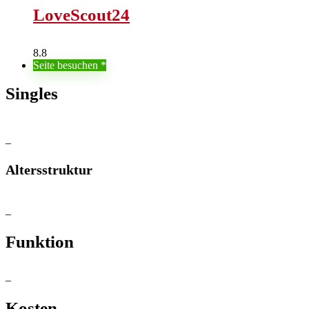
LoveScout24
8.8
Seite besuchen
Singles
–
Altersstruktur
–
Funktion
–
Kosten