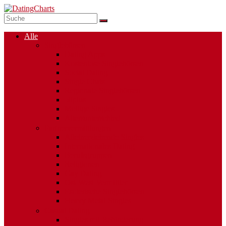
Alle
Singlebörsen
Dating Apps
Kostenlose Singlebörsen
Social Dating
Single Chats
Regionale Singlebörsen
50plus
Mollige Singles
Altersunterschied
Partnervermittlungen
Alleinerziehende Singles
Internationales Dating
Berufsgruppen
Religionen
Gay Dating
Ost-West Vermittler
Esoterische Singlebörsen
Heavy Metal Singles
Casual Dating
Singles mit Behinderung