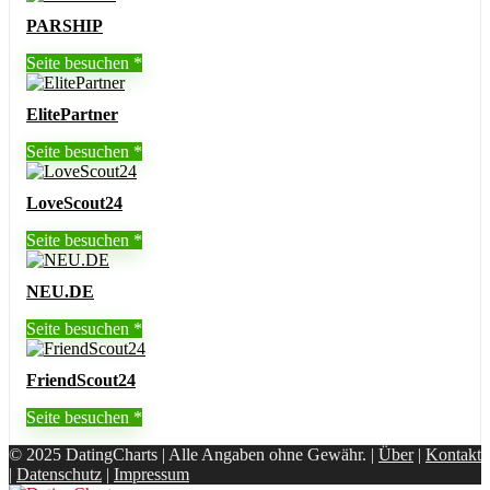
PARSHIP
Seite besuchen
ElitePartner
Seite besuchen
LoveScout24
Seite besuchen
NEU.DE
Seite besuchen
FriendScout24
Seite besuchen
© 2025 DatingCharts | Alle Angaben ohne Gewähr. |
Über
|
Kontakt
|
Datenschutz
|
Impressum