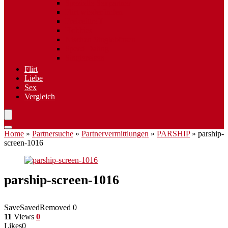
Spezielle Sexpartner
Flirt wiederfinden
Freizeittreff
Hobbies
Nischen Singlebörsen
Speed Dating
Singlereisen
Flirt
Liebe
Sex
Vergleich
Home
»
Partnersuche
»
Partnervermittlungen
»
PARSHIP
»
parship-
screen-1016
parship-screen-1016
Save
Saved
Removed
0
11
Views
0
Likes
0