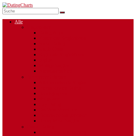
Alle
Singlebörsen
Dating Apps
Kostenlose Singlebörsen
Social Dating
Single Chats
Regionale Singlebörsen
50plus
Mollige Singles
Altersunterschied
Partnervermittlungen
Alleinerziehende Singles
Internationales Dating
Berufsgruppen
Religionen
Gay Dating
Ost-West Vermittler
Esoterische Singlebörsen
Heavy Metal Singles
Casual Dating
Singles mit Behinderung