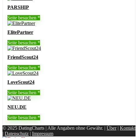
PARSHIP
Seite besuchen
ElitePartner
Seite besuchen
FriendScout24
Seite besuchen
LoveScout24
Seite besuchen
NEU.DE
Seite besuchen
© 2025 DatingCharts | Alle Angaben ohne Gewähr. |
Über
|
Kontakt
|
Datenschutz
|
Impressum