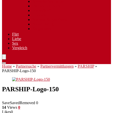
Spezielle Sexpartner
Flirt wiederfinden
Freizeittreff
Hobbies
Nischen Singlebörsen
Speed Dating
Singlereisen
Flirt
Liebe
Sex
Vergleich
Home
»
Partnersuche
»
Partnervermittlungen
»
PARSHIP
»
PARSHIP-Logo-150
PARSHIP-Logo-150
Save
Saved
Removed
0
14
Views
0
Likes
0