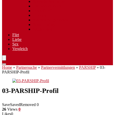
Spezielle Sexpartner
Flirt wiederfinden
Freizeittreff
Hobbies
Nischen Singlebörsen
Speed Dating
Singlereisen
Flirt
Liebe
Sex
Vergleich
Home
»
Partnersuche
»
Partnervermittlungen
»
PARSHIP
»
03-
PARSHIP-Profil
03-PARSHIP-Profil
Save
Saved
Removed
0
26
Views
0
Likes
0