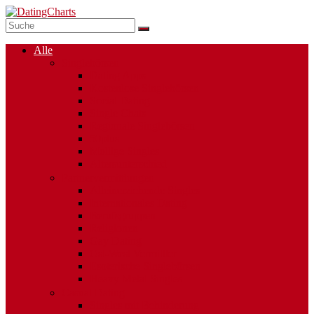
Alle
Singlebörsen
Dating Apps
Kostenlose Singlebörsen
Social Dating
Single Chats
Regionale Singlebörsen
50plus
Mollige Singles
Altersunterschied
Partnervermittlungen
Alleinerziehende Singles
Internationales Dating
Berufsgruppen
Religionen
Gay Dating
Ost-West Vermittler
Esoterische Singlebörsen
Heavy Metal Singles
Casual Dating
Singles mit Behinderung