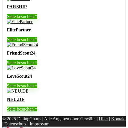
PARSHIP
Seite besuchen
ElitePartner
Seite besuchen
FriendScout24
Seite besuchen
LoveScout24
Seite besuchen
NEU.DE
Seite besuchen
© 2025 DatingCharts | Alle Angaben ohne Gewähr. |
Über
|
Kontakt
|
Datenschutz
|
Impressum