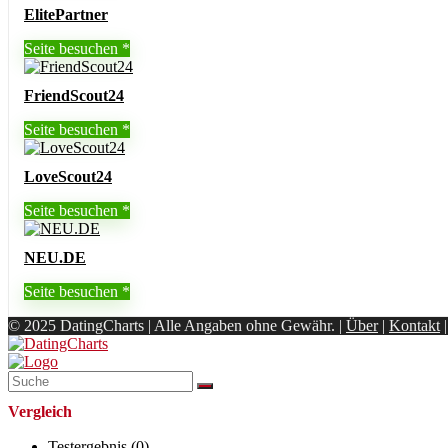
ElitePartner
Seite besuchen
FriendScout24
Seite besuchen
LoveScout24
Seite besuchen
NEU.DE
Seite besuchen
© 2025 DatingCharts | Alle Angaben ohne Gewähr. |
Über
|
Kontakt
Vergleich
Testergebnis (
0
)