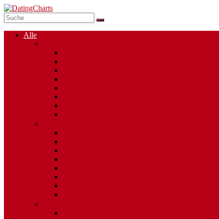
Alle
Singlebörsen
Dating Apps
Kostenlose Singlebörsen
Social Dating
Single Chats
Regionale Singlebörsen
50plus
Mollige Singles
Altersunterschied
Partnervermittlungen
Alleinerziehende Singles
Internationales Dating
Berufsgruppen
Religionen
Gay Dating
Ost-West Vermittler
Esoterische Singlebörsen
Heavy Metal Singles
Casual Dating
Singles mit Behinderung