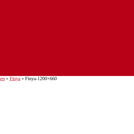
sen
»
Finya
»
Finya-1200×660