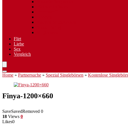
Spezielle Sexpartner
Flirt wiederfinden
Freizeittreff
Hobbies
Nischen Singlebörsen
Speed Dating
Singlereisen
Flirt
Liebe
Sex
Vergleich
Home
»
Partnersuche
»
Spezial Singlebörsen
»
Kostenlose Singlebör
Finya-1200×660
Save
Saved
Removed
0
18
Views
0
Likes
0