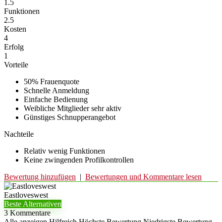
1.5
Funktionen
2.5
Kosten
4
Erfolg
1
Vorteile
50% Frauenquote
Schnelle Anmeldung
Einfache Bedienung
Weibliche Mitglieder sehr aktiv
Günstiges Schnupperangebot
Nachteile
Relativ wenig Funktionen
Keine zwingenden Profilkontrollen
Bewertung hinzufügen
|
Bewertungen und Kommentare lesen
Eastloveswest
Beste Alternativen
3 Kommentare
Alle anzeigen
Hilfreich
Höchste Bewertung
Niedrigste Bewertung