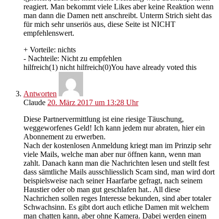
reagiert. Man bekommt viele Likes aber keine Reaktion wenn
man dann die Damen nett anschreibt. Unterm Strich sieht das
für mich sehr unseriös aus, diese Seite ist NICHT
empfehlenswert.
+ Vorteile:
nichts
- Nachteile:
Nicht zu empfehlen
hilfreich
(
1
)
nicht hilfreich
(
0
)
You have already voted this
Antworten
Claude
20. März 2017 um 13:28 Uhr
Diese Partnervermittlung ist eine riesige Täuschung,
weggeworfenes Geld! Ich kann jedem nur abraten, hier ein
Abonnement zu erwerben.
Nach der kostenlosen Anmeldung kriegt man im Prinzip sehr
viele Mails, welche man aber nur öffnen kann, wenn man
zahlt. Danach kann man die Nachrichten lesen und stellt fest
dass sämtliche Mails ausschliesslich Scam sind, man wird dort
beispielsweise nach seiner Haarfarbe gefragt, nach seinem
Haustier oder ob man gut geschlafen hat.. All diese
Nachrichen sollen reges Interesse bekunden, sind aber totaler
Schwachsinn. Es gibt dort auch etliche Damen mit welchem
man chatten kann, aber ohne Kamera. Dabei werden einem