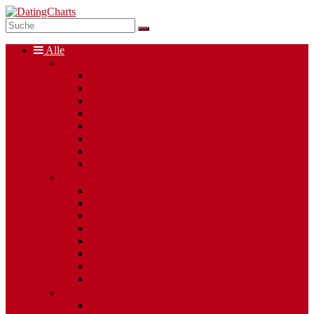
Alle
Singlebörsen
Dating Apps
Kostenlose Singlebörsen
Social Dating
Single Chats
Regionale Singlebörsen
50plus
Mollige Singles
Altersunterschied
Partnervermittlungen
Alleinerziehende Singles
Internationales Dating
Berufsgruppen
Religionen
Gay Dating
Ost-West Vermittler
Esoterische Singlebörsen
Heavy Metal Singles
Casual Dating
Singles mit Behinderung