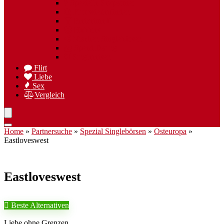
Spezielle Sexpartner
Flirt wiederfinden
Freizeittreff
Hobbies
Nischen Singlebörsen
Speed Dating
Singlereisen
Flirt
Liebe
Sex
Vergleich
Home
»
Partnersuche
»
Spezial Singlebörsen
»
Osteuropa
»
Eastloveswest
Eastloveswest
Beste Alternativen
Liebe ohne Grenzen