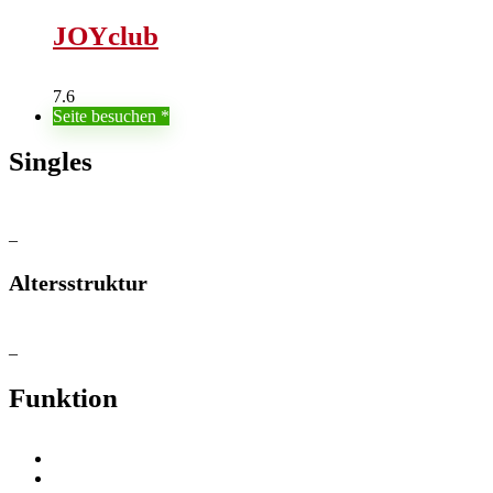
JOYclub
7.6
Seite besuchen
Singles
–
Altersstruktur
–
Funktion