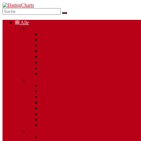
Alle
Singlebörsen
Dating Apps
Kostenlose Singlebörsen
Social Dating
Single Chats
Regionale Singlebörsen
50plus
Mollige Singles
Altersunterschied
Partnervermittlungen
Alleinerziehende Singles
Internationales Dating
Berufsgruppen
Religionen
Gay Dating
Ost-West Vermittler
Esoterische Singlebörsen
Heavy Metal Singles
Casual Dating
Singles mit Behinderung