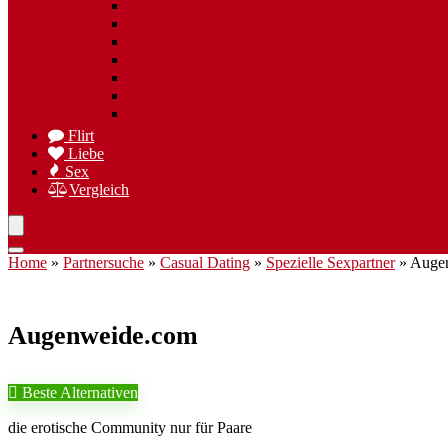
Spezielle Sexpartner
Flirt wiederfinden
Freizeittreff
Hobbies
Nischen Singlebörsen
Speed Dating
Singlereisen
Flirt
Liebe
Sex
Vergleich
Home
»
Partnersuche
»
Casual Dating
»
Spezielle Sexpartner
»
Auge
Augenweide.com
Beste Alternativen
die erotische Community nur für Paare