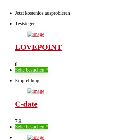
Jetzt kostenlos ausprobieren
Testsieger
LOVEPOINT
8
Seite besuchen
Empfehlung
C-date
7.9
Seite besuchen