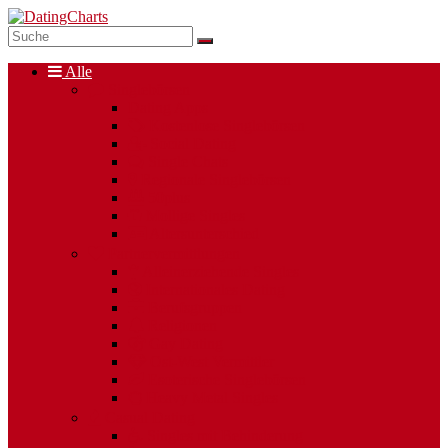
Alle
Singlebörsen
Dating Apps
Kostenlose Singlebörsen
Social Dating
Single Chats
Regionale Singlebörsen
50plus
Mollige Singles
Altersunterschied
Partnervermittlungen
Alleinerziehende Singles
Internationales Dating
Berufsgruppen
Religionen
Gay Dating
Ost-West Vermittler
Esoterische Singlebörsen
Heavy Metal Singles
Casual Dating
Singles mit Behinderung