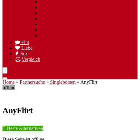
Spezielle Sexpartner
Flirt wiederfinden
Freizeittreff
Hobbies
Nischen Singlebörsen
Speed Dating
Singlereisen
Flirt
Liebe
Sex
Vergleich
Home
»
Partnersuche
»
Singlebörsen
»
AnyFlirt
offline
AnyFlirt
Beste Alternativen
Diese Seite ist offline