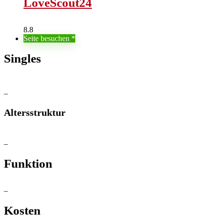
LoveScout24
8.8
Seite besuchen
Singles
–
Altersstruktur
–
Funktion
–
Kosten