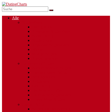
Alle
Singlebörsen
Dating Apps
Kostenlose Singlebörsen
Social Dating
Single Chats
Regionale Singlebörsen
50plus
Mollige Singles
Altersunterschied
Partnervermittlungen
Alleinerziehende Singles
Internationales Dating
Berufsgruppen
Religionen
Gay Dating
Ost-West Vermittler
Esoterische Singlebörsen
Heavy Metal Singles
Casual Dating
Singles mit Behinderung