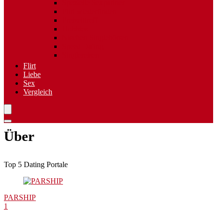
Spezielle Sexpartner
Flirt wiederfinden
Freizeittreff
Hobbies
Nischen Singlebörsen
Speed Dating
Singlereisen
Flirt
Liebe
Sex
Vergleich
Über
Top 5 Dating Portale
PARSHIP
1