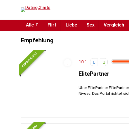
Alle
Flirt
Liebe
Sex
Vergleich
Empfehlung
EMPFEHLUNG
10
ElitePartner
Über ElitePartner ElitePartne
Niveau. Das Portal richtet sic