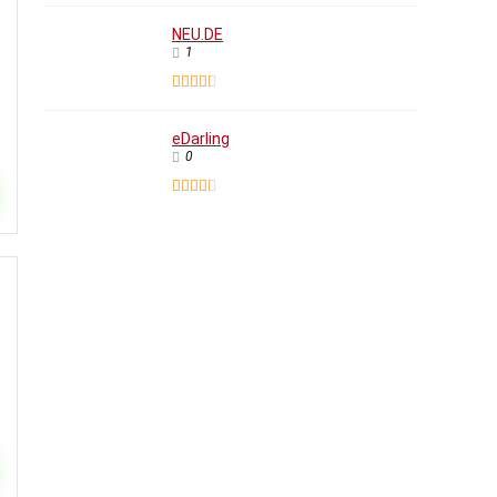
NEU.DE
1
eDarling
0