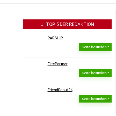
TOP 5 DER REDAKTION
PARSHIP
Seite besuchen
ElitePartner
Seite besuchen
FriendScout24
Seite besuchen
LoveScout24