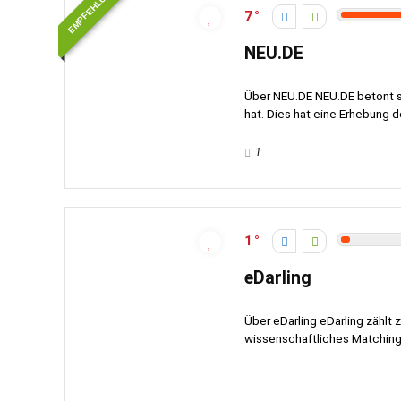
EMPFEHLUNG
7
NEU.DE
Über NEU.DE NEU.DE betont s
hat. Dies hat eine Erhebung d
1
1
eDarling
Über eDarling eDarling zählt 
wissenschaftliches Matchingv