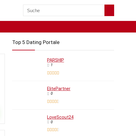
Top 5 Dating Portale
PARSHIP
1
ElitePartner
0
LoveScout24
0