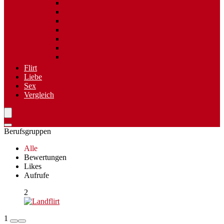
Spezielle Sexpartner
Flirt wiederfinden
Freizeittreff
Hobbies
Nischen Singlebörsen
Speed Dating
Singlereisen
Flirt
Liebe
Sex
Vergleich
Berufsgruppen
Alle
Bewertungen
Likes
Aufrufe
2
1