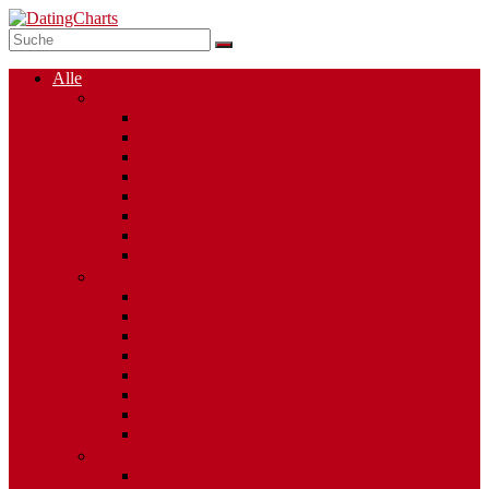
Alle
Singlebörsen
Dating Apps
Kostenlose Singlebörsen
Social Dating
Single Chats
Regionale Singlebörsen
50plus
Mollige Singles
Altersunterschied
Partnervermittlungen
Alleinerziehende Singles
Internationales Dating
Berufsgruppen
Religionen
Gay Dating
Ost-West Vermittler
Esoterische Singlebörsen
Heavy Metal Singles
Casual Dating
Singles mit Behinderung